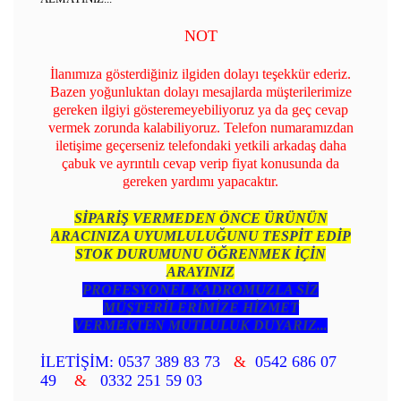
NOT
İlanımıza gösterdiğiniz ilgiden dolayı teşekkür ederiz.
Bazen yoğunluktan dolayı mesajlarda müşterilerimize
gereken ilgiyi gösteremeyebiliyoruz ya da geç cevap
vermek zorunda kalabiliyoruz. Telefon numaramızdan
iletişime geçerseniz telefondaki yetkili arkadaş daha
çabuk ve ayrıntılı cevap verip fiyat konusunda da
gereken yardımı yapacaktır.
SİPARİŞ VERMEDEN ÖNCE ÜRÜNÜN
ARACINIZA UYUMLULUĞUNU TESPİT EDİP
STOK DURUMUNU ÖĞRENMEK İÇİN
ARAYINIZ
PROFESYONEL KADROMUZLA SİZ
MÜŞTERİLERİMİZE HİZMET
VERMEKTEN MUTLULUK DUYARIZ...
İLETİŞİM: 0537 389 83 73
&
0542 686 07
49
&
0332 251 59 03