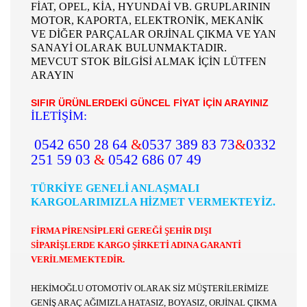
FİAT, OPEL, KİA, HYUNDAİ VB. GRUPLARININ
MOTOR, KAPORTA, ELEKTRONİK, MEKANİK
VE DİĞER PARÇALAR ORJİNAL ÇIKMA VE YAN
SANAYİ OLARAK BULUNMAKTADIR.
MEVCUT STOK BİLGİSİ ALMAK İÇİN LÜTFEN
ARAYIN
SIFIR ÜRÜNLERDEKİ GÜNCEL FİYAT İÇİN ARAYINIZ
İLETİŞİM:
0542 650 28 64
&
0537 389 83 73
&
0332
251 59 03
&
0542 686 07 49
TÜRKİYE GENELİ ANLAŞMALI
KARGOLARIMIZLA HİZMET VERMEKTEYİZ.
FİRMA PİRENSİPLERİ GEREĞİ ŞEHİR DIŞI
SİPARİŞLERDE KARGO ŞİRKETİ ADINA GARANTİ
VERİLMEMEKTEDİR.
HEKİMOĞLU OTOMOTİV OLARAK SİZ MÜŞTERİLERİMİZE
GENİŞ ARAÇ AĞIMIZLA HATASIZ, BOYASIZ, ORJİNAL ÇIKMA