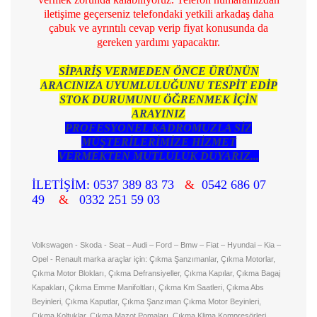
iletişime geçerseniz telefondaki yetkili arkadaş daha
çabuk ve ayrıntılı cevap verip fiyat konusunda da
gereken yardımı yapacaktır.
SİPARİŞ VERMEDEN ÖNCE ÜRÜNÜN
ARACINIZA UYUMLULUĞUNU TESPİT EDİP
STOK DURUMUNU ÖĞRENMEK İÇİN
ARAYINIZ
PROFESYONEL KADROMUZLA SİZ
MÜŞTERİLERİMİZE HİZMET
VERMEKTEN MUTLULUK DUYARIZ...
İLETİŞİM: 0537 389 83 73
&
0542 686 07
49
&
0332 251 59 03
Volkswagen - Skoda - Seat – Audi – Ford – Bmw – Fiat – Hyundai – Kia –
Opel - Renault marka araçlar için: Çıkma Şanzımanlar, Çıkma Motorlar,
Çıkma Motor Blokları, Çıkma Defransiyeller, Çıkma Kapılar, Çıkma Bagaj
Kapakları, Çıkma Emme Manifoltları, Çıkma Km Saatleri, Çıkma Abs
Beyinleri, Çıkma Kaputlar, Çıkma Şanzıman Çıkma Motor Beyinleri,
Çıkma Koltuklar, Çıkma Mazot Pomaları, Çıkma Klima Kompresörleri,