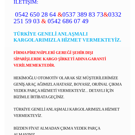
İLETİŞİM:
0542 650 28 64
&
0537 389 83 73
&
0332
251 59 03
&
0542 686 07 49
TÜRKİYE GENELİ ANLAŞMALI
KARGOLARIMIZLA HİZMET VERMEKTEYİZ.
FİRMA PİRENSİPLERİ GEREĞİ ŞEHİR DIŞI
SİPARİŞLERDE KARGO ŞİRKETİ ADINA GARANTİ
VERİLMEMEKTEDİR.
HEKİMOĞLU OTOMOTİV OLARAK SİZ MÜŞTERİLERİMİZE
GENİŞ ARAÇ AĞIMIZLA HATASIZ, BOYASIZ, ORJİNAL ÇIKMA
YEDEK PARÇA HİZMETİ VERMEKTEYİZ... DETAYLI İÇİN
BİZİMLE İRTİBATA GEÇİNİZ.​
TÜRKİYE GENELİ ANLAŞMALI KARGOLARIMIZLA HİZMET
VERMEKTEYİZ.
BİZDEN FİYAT ALMADAN ÇIKMA YEDEK PARÇA
ALMAYINIZ...