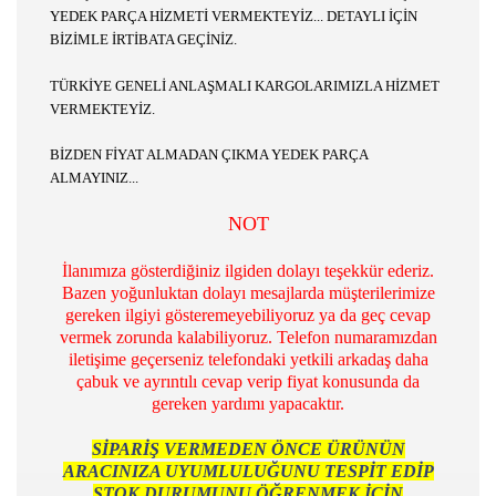
YEDEK PARÇA HİZMETİ VERMEKTEYİZ... DETAYLI İÇİN
BİZİMLE İRTİBATA GEÇİNİZ.​
TÜRKİYE GENELİ ANLAŞMALI KARGOLARIMIZLA HİZMET
VERMEKTEYİZ.
BİZDEN FİYAT ALMADAN ÇIKMA YEDEK PARÇA
ALMAYINIZ...
NOT
İlanımıza gösterdiğiniz ilgiden dolayı teşekkür ederiz.
Bazen yoğunluktan dolayı mesajlarda müşterilerimize
gereken ilgiyi gösteremeyebiliyoruz ya da geç cevap
vermek zorunda kalabiliyoruz. Telefon numaramızdan
iletişime geçerseniz telefondaki yetkili arkadaş daha
çabuk ve ayrıntılı cevap verip fiyat konusunda da
gereken yardımı yapacaktır.
SİPARİŞ VERMEDEN ÖNCE ÜRÜNÜN
ARACINIZA UYUMLULUĞUNU TESPİT EDİP
STOK DURUMUNU ÖĞRENMEK İÇİN