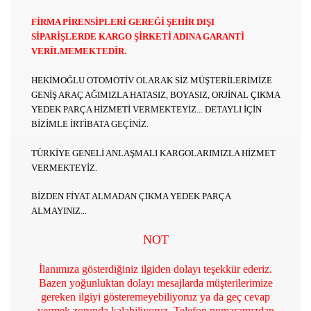
FİRMA PİRENSİPLERİ GEREĞİ ŞEHİR DIŞI
SİPARİŞLERDE KARGO ŞİRKETİ ADINA GARANTİ
VERİLMEMEKTEDİR.
HEKİMOĞLU OTOMOTİV OLARAK SİZ MÜŞTERİLERİMİZE
GENİŞ ARAÇ AĞIMIZLA HATASIZ, BOYASIZ, ORJİNAL ÇIKMA
YEDEK PARÇA HİZMETİ VERMEKTEYİZ... DETAYLI İÇİN
BİZİMLE İRTİBATA GEÇİNİZ.​
TÜRKİYE GENELİ ANLAŞMALI KARGOLARIMIZLA HİZMET
VERMEKTEYİZ.
BİZDEN FİYAT ALMADAN ÇIKMA YEDEK PARÇA
ALMAYINIZ...
NOT
İlanımıza gösterdiğiniz ilgiden dolayı teşekkür ederiz.
Bazen yoğunluktan dolayı mesajlarda müşterilerimize
gereken ilgiyi gösteremeyebiliyoruz ya da geç cevap
vermek zorunda kalabiliyoruz. Telefon numaramızdan