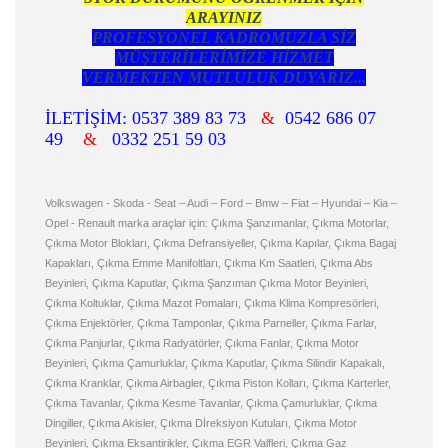
ARAYINIZ
PROFESYONEL KADROMUZLA SİZ
MÜŞTERİLERİMİZE HİZMET
VERMEKTEN MUTLULUK DUYARIZ...
İLETİŞİM: 0537 389 83 73
&
0542 686 07
49
&
0332 251 59 03
Volkswagen - Skoda - Seat – Audi – Ford – Bmw – Fiat – Hyundai – Kia –
Opel - Renault marka araçlar için: Çıkma Şanzımanlar, Çıkma Motorlar,
Çıkma Motor Blokları, Çıkma Defransiyeller, Çıkma Kapılar, Çıkma Bagaj
Kapakları, Çıkma Emme Manifoltları, Çıkma Km Saatleri, Çıkma Abs
Beyinleri, Çıkma Kaputlar, Çıkma Şanzıman Çıkma Motor Beyinleri,
Çıkma Koltuklar, Çıkma Mazot Pomaları, Çıkma Klima Kompresörleri,
Çıkma Enjektörler, Çıkma Tamponlar, Çıkma Parneller, Çıkma Farlar,
Çıkma Panjurlar, Çıkma Radyatörler, Çıkma Fanlar, Çıkma Motor
Beyinleri, Çıkma Çamurluklar, Çıkma Kaputlar, Çıkma Silindir Kapakalı,
Çıkma Kranklar, Çıkma Airbagler, Çıkma Piston Kolları, Çıkma Karterler,
Çıkma Tavanlar, Çıkma Kesme Tavanlar, Çıkma Çamurluklar, Çıkma
Dingiller, Çıkma Akisler, Çıkma Dİreksiyon Kutuları, Çıkma Motor
Beyinleri, Çıkma Eksantirikler, Çıkma EGR Valfleri, Çıkma Gaz