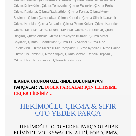
Çıkma Enjektörler, Çıkma Tamponlar, Çıkma Parneller, Çıkma Farlar,
Çıkma Panjurlar, Çıkma Radyatörler, Çıkma Fanlar, Çıkma Motor
Beyinleri, Çıkma Çamurluklar, Çıkma Kaputlar, Çıkma Silindir Kapakalı,
Çıkma Kranklar, Çıkma Airbagler, Çıkma Piston Kolları, Çıkma Karterler,
Çıkma Tavanlar, Çıkma Kesme Tavanlar, Çıkma Çamurluklar, Çıkma
Dingiller, Çıkma Akisler, Çıkma Dİreksiyon Kutuları, Çıkma Motor
Beyinleri, Çıkma Eksantirikler, Çıkma EGR Valfleri, Çıkma Gaz
Kelebekleri, Çıkma Merkezi Kilit Pompaları, Çıkma Aynalar, Çıkma Farlar,
Çıkma Sis Lamları, Çıkma Stoplar, Çıkma Mazot - Benzin Depoları,
Çıkma Elektrik Tesisatları, Çıkma Amortisörler
İLANDA ÜRÜNÜN ÜZERİNDE BULUNMAYAN
PARÇALAR VE
DİĞER PARÇALAR İÇİN İLETİŞİME
GEÇEBİLİRSİNİZ…
HEKİMOĞLU ÇIKMA & SIFIR
OTO YEDEK PARÇA
HEKİMOĞLU OTO YEDEK PARÇA OLARAK
ELİMİZDE VOLKSWAGEN, AUDİ, FORD, BMW,