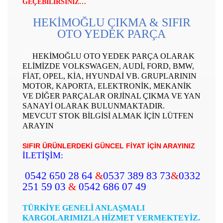
GEÇEBİLİRSİNİZ…
HEKİMOĞLU ÇIKMA & SIFIR
OTO YEDEK PARÇA
HEKİMOĞLU OTO YEDEK PARÇA OLARAK
ELİMİZDE VOLKSWAGEN, AUDİ, FORD, BMW,
FİAT, OPEL, KİA, HYUNDAİ VB. GRUPLARININ
MOTOR, KAPORTA, ELEKTRONİK, MEKANİK
VE DİĞER PARÇALAR ORJİNAL ÇIKMA VE YAN
SANAYİ OLARAK BULUNMAKTADIR.
MEVCUT STOK BİLGİSİ ALMAK İÇİN LÜTFEN
ARAYIN
SIFIR ÜRÜNLERDEKİ GÜNCEL FİYAT İÇİN ARAYINIZ
İLETİŞİM:
0542 650 28 64
&
0537 389 83 73
&
0332
251 59 03
&
0542 686 07 49
TÜRKİYE GENELİ ANLAŞMALI
KARGOLARIMIZLA HİZMET VERMEKTEYİZ.