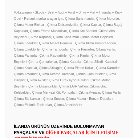
Volkswagen - Skoda - Seat – Audi – Ford – Bmw – Fiat – Hyundai – Kia –
Opel - Renault marka araçlar için: Çıkma Şanzımanlar, Çıkma Motorlar,
Çıkma Motor Blokları, Çıkma Defransiyeller, Çıkma Kapılar, Çıkma Bagaj
Kapakları, Çıkma Emme Manifoltları, Çıkma Km Saatleri, Çıkma Abs
Beyinleri, Çıkma Kaputlar, Çıkma Şanzıman Çıkma Motor Beyinleri,
Çıkma Koltuklar, Çıkma Mazot Pomaları, Çıkma Klima Kompresörleri,
Çıkma Enjektörler, Çıkma Tamponlar, Çıkma Parneller, Çıkma Farlar,
Çıkma Panjurlar, Çıkma Radyatörler, Çıkma Fanlar, Çıkma Motor
Beyinleri, Çıkma Çamurluklar, Çıkma Kaputlar, Çıkma Silindir Kapakalı,
Çıkma Kranklar, Çıkma Airbagler, Çıkma Piston Kolları, Çıkma Karterler,
Çıkma Tavanlar, Çıkma Kesme Tavanlar, Çıkma Çamurluklar, Çıkma
Dingiller, Çıkma Akisler, Çıkma Dİreksiyon Kutuları, Çıkma Motor
Beyinleri, Çıkma Eksantirikler, Çıkma EGR Valfleri, Çıkma Gaz
Kelebekleri, Çıkma Merkezi Kilit Pompaları, Çıkma Aynalar, Çıkma Farlar,
Çıkma Sis Lamları, Çıkma Stoplar, Çıkma Mazot - Benzin Depoları,
Çıkma Elektrik Tesisatları, Çıkma Amortisörler
İLANDA ÜRÜNÜN ÜZERİNDE BULUNMAYAN
PARÇALAR VE
DİĞER PARÇALAR İÇİN İLETİŞİME