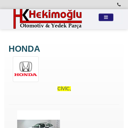
HONDA
CİVİC,